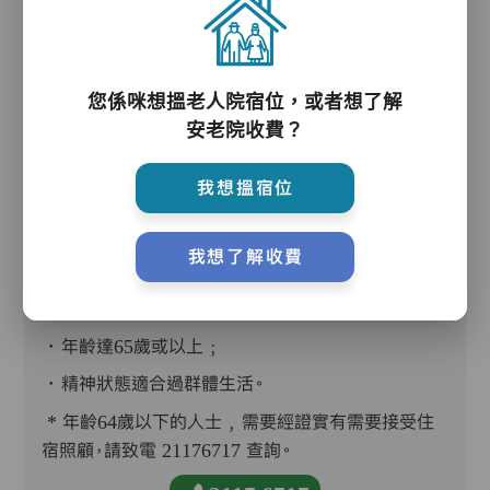
您係咪想搵老人院宿位，或者想了解
護理評估、執藥、核派藥、量度生命表徵、協助沐
安老院收費？
浴、餵飯、換尿片
我想搵宿位
我想了解收費
入住條件
．年齡達65歲或以上﹔
．精神狀態適合過群體生活。
* 年齡64歲以下的人士﹐需要經證實有需要接受住
宿照顧，請致電 21176717 查詢。