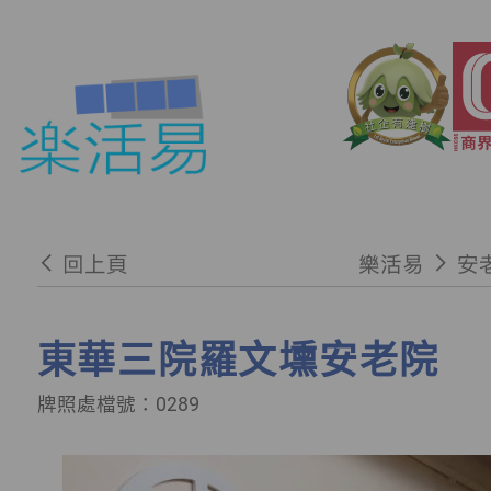
回上頁
樂活易
安
東華三院羅文壎安老院
牌照處檔號：0289