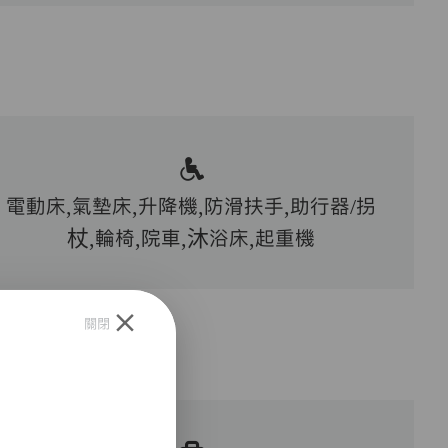
電動床,氣墊床,升降機,防滑扶手,助行器/拐
杖,輪椅,院車,沐浴床,起重機
關閉