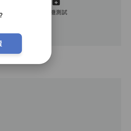
血糖測試
？
費