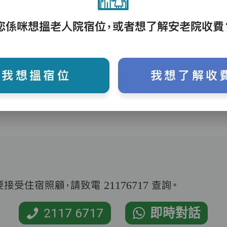
護理評估、執藥、核派藥、量度生命表徵、協
您係咪想搵老人院宿位，或者想了解安老院收費
助沐浴、餵飯、換尿片
我想搵宿位
我想了解收
受住宿照顧，請致電 21176717 查詢。
2117 6717
即時對話