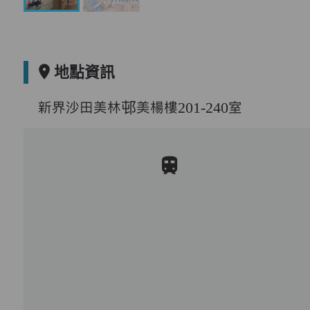
地點資訊
新界沙田美林邨美楊樓201-240室