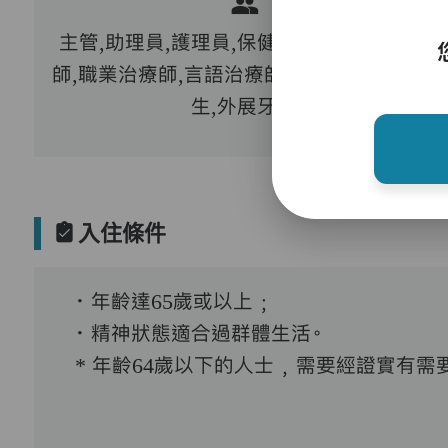
主管,助理員,護理員,保健員,護士,物理治療
師,職業治療師,言語治療師,註冊社工,到診醫
生,外展牙科
入住條件
．年齡達65歲或以上﹔
．精神狀態適合過群體生活。
* 年齡64歲以下的人士﹐需要經證實有需要接