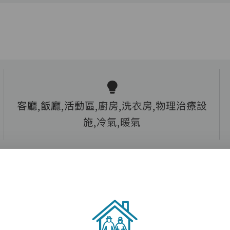
客廳,飯廳,活動區,廚房,洗衣房,物理治療設
施,冷氣,暖氣