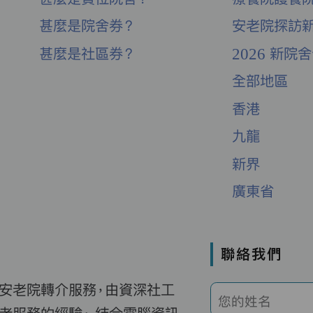
甚麼是院舍券？
安老院探訪
甚麼是社區券？
2026 新院
全部地區
香港
九龍
新界
廣東省
聯絡我們
費安老院轉介服務，由資深社工
您的姓名