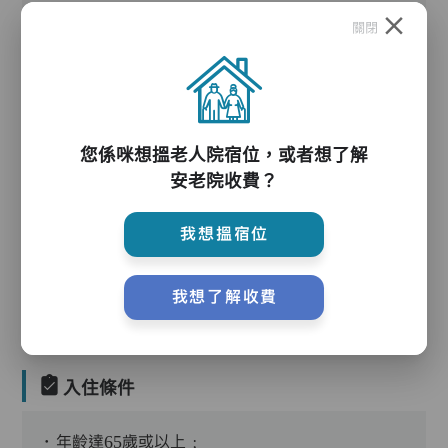
關閉
護理服務
您係咪想搵老人院宿位，或者想了解
安老院收費？
我想搵宿位
護理評估、執藥、核派藥、量度生命表徵、協助沐
浴、餵飯、換尿片
我想了解收費
入住條件
．年齡達65歲或以上﹔