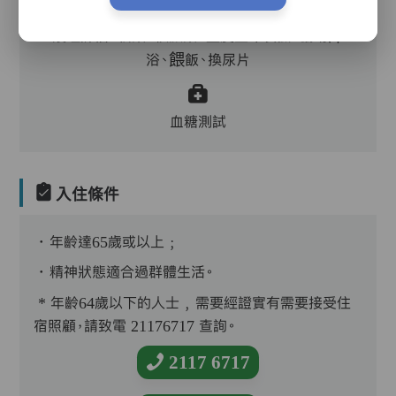
護理評估、執藥、核派藥、量度生命表徵、協助沐
浴、餵飯、換尿片
血糖測試
入住條件
．年齡達65歲或以上﹔
．精神狀態適合過群體生活。
* 年齡64歲以下的人士﹐需要經證實有需要接受住
宿照顧，請致電 21176717 查詢。
2117 6717