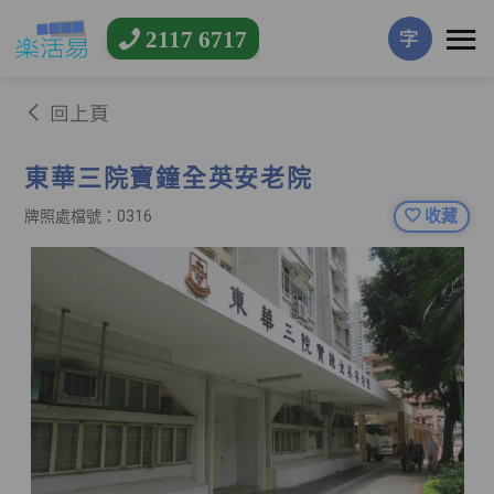
2117 6717
字
回上頁
東華三院寶鐘全英安老院
收藏
牌照處檔號：0316