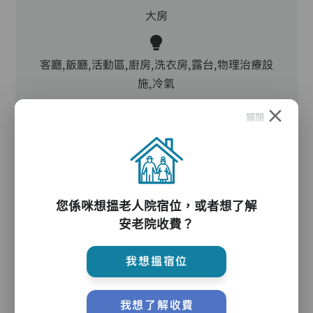
大房
客廳,飯廳,活動區,廚房,洗衣房,露台,物理治療設
施,冷氣
關閉
電動床,升降機,防滑扶手,助行器/拐杖,輪椅,院車,
沐浴床,起重機
您係咪想搵老人院宿位，或者想了解
護理服務
安老院收費？
我想搵宿位
主管,助理員,護理員,保健員,護士,物理治療師,註
冊社工,到診醫生
我想了解收費