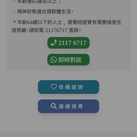
．年齡達65歲或以上﹔
．精神狀態適合過群體生活。
* 年齡64歲以下的人士﹐需要經證實有需要接受住
宿照顧，請致電 21176717 查詢。
2117 6717
即時對話
收藏諮詢
繼續搜尋