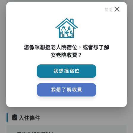
關閉
護理服務
您係咪想搵老人院宿位，或者想了解
安老院收費？
我想搵宿位
護理評估、執藥、核派藥、量度生命表徵、協助沐
浴、餵飯、換尿片
我想了解收費
入住條件