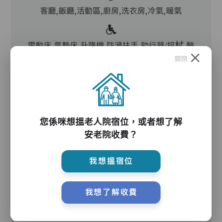
客廳,飯廳,活動區,廚房,洗衣房,冷氣,暖氣
電動床,氣墊床,升降機,防滑扶手,助行器/拐杖,輪
椅
關閉
護理服務
您係咪想搵老人院宿位，或者想了解
安老院收費？
主管,助理員,護理員,保健員
我想搵宿位
護理評估、執藥、核派藥、量度生命表徵、協助沐
我想了解收費
浴、餵飯、換尿片