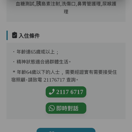
血糖測試,胰島素注射,洗傷口,鼻胃管護理,尿喉護
理
入住條件
．年齡達65歲或以上﹔
．精神狀態適合過群體生活。
* 年齡64歲以下的人士﹐需要經證實有需要接受住
宿照顧，請致電 21176717 查詢。
2117 6717
即時對話