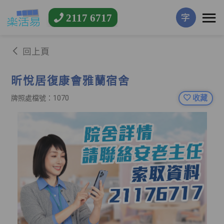
2117 6717
字
回上頁
昕悅居復康會雅蘭宿舍
收藏
牌照處檔號：1070