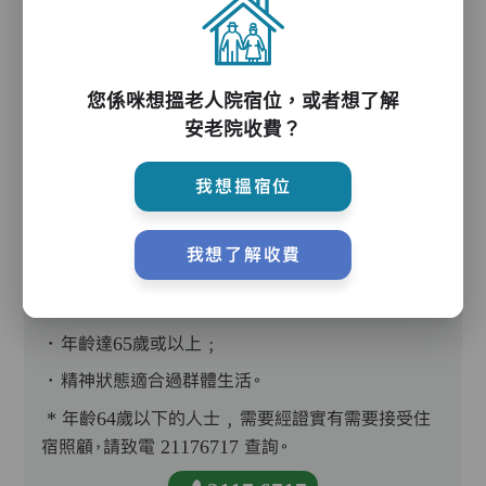
您係咪想搵老人院宿位，或者想了解
護理評估、執藥、核派藥、量度生命表徵、協助沐
安老院收費？
浴、餵飯、換尿片
我想搵宿位
我想了解收費
入住條件
．年齡達65歲或以上﹔
．精神狀態適合過群體生活。
* 年齡64歲以下的人士﹐需要經證實有需要接受住
宿照顧，請致電 21176717 查詢。