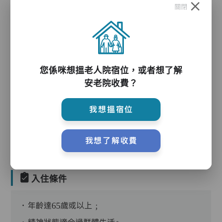
關閉
護理服務
您係咪想搵老人院宿位，或者想了解
安老院收費？
護理評估、執藥、核派藥、量度生命表徵、協助沐
浴、餵飯、換尿片
我想搵宿位
血糖測試
我想了解收費
入住條件
．年齡達65歲或以上﹔