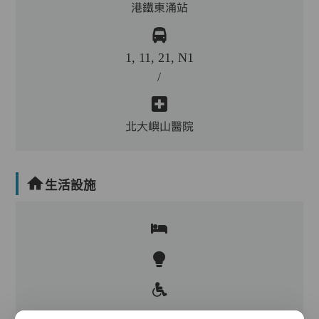
港鐵東涌站
1, 11, 21, N1
/
北大嶼山醫院
生活設施