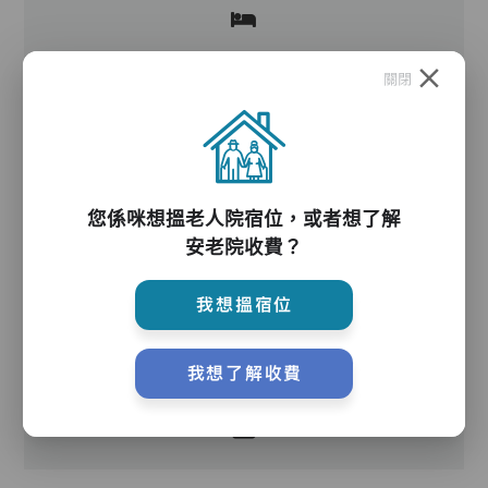
關閉
護理服務
您係咪想搵老人院宿位，或者想了解
安老院收費？
我想搵宿位
護理評估、執藥、核派藥、量度生命表徵、協助沐
我想了解收費
浴、餵飯、換尿片