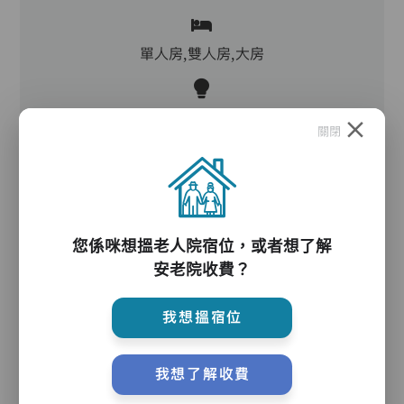
單人房,雙人房,大房
客廳,飯廳,活動區,廚房,洗衣房,冷氣,暖氣
關閉
電動床,氣墊床,升降機,助行器/拐杖,輪椅
您係咪想搵老人院宿位，或者想了解
護理服務
安老院收費？
我想搵宿位
主管,助理員,護理員,保健員
我想了解收費
護理評估、執藥、核派藥、量度生命表徵、協助沐