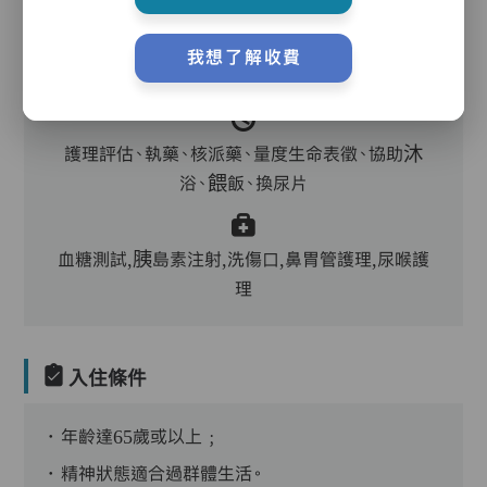
我想了解收費
主管,助理員,護理員,保健員,到診醫生
護理評估、執藥、核派藥、量度生命表徵、協助沐
浴、餵飯、換尿片
血糖測試,胰島素注射,洗傷口,鼻胃管護理,尿喉護
理
入住條件
．年齡達65歲或以上﹔
．精神狀態適合過群體生活。