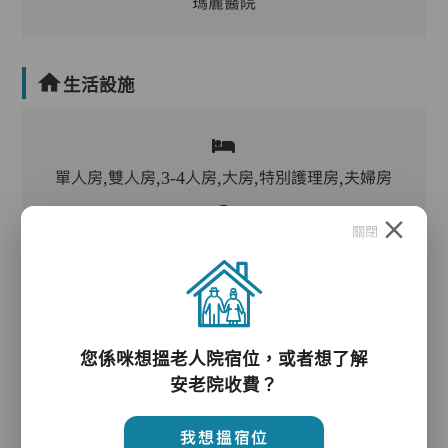
瑪麗醫院
生活設施
單人房,雙人房,3-4人房,大房,特別護理房,夫婦房
關閉
客廳,飯廳,活動區,廚房,洗衣房,露台,冷氣,暖氣
電動床,氣墊床,升降機,防滑扶手,助行器/拐杖,輪
椅
您係咪想搵老人院宿位，或者想了解
安老院收費？
護理服務
我想搵宿位