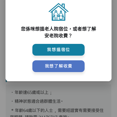
護理服務
您係咪想搵老人院宿位，或者想了解
安老院收費？
護理評估、執藥、核派藥、量度生命表徵、協助沐
浴、餵飯、換尿片
我想搵宿位
我想了解收費
入住條件
．年齡達65歲或以上﹔
．精神狀態適合過群體生活。
* 年齡64歲以下的人士﹐需要經證實有需要接受住