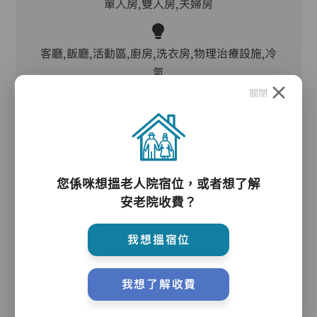
單人房,雙人房,夫婦房
客廳,飯廳,活動區,廚房,洗衣房,物理治療設施,冷
氣
關閉
護理服務
您係咪想搵老人院宿位，或者想了解
安老院收費？
主管,助理員,護理員,保健員,到診醫生
我想搵宿位
護理評估、執藥、核派藥、量度生命表徵、協助沐
我想了解收費
浴、餵飯、換尿片