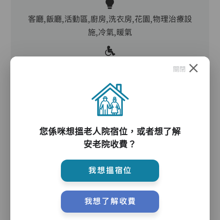
客廳,飯廳,活動區,廚房,洗衣房,花園,物理治療設
施,冷氣,暖氣
電動床,氣墊床,升降機,防滑扶手,助行器/拐杖,輪
關閉
椅,院車
護理服務
您係咪想搵老人院宿位，或者想了解
安老院收費？
主管,助理員,護理員,保健員,護士,物理治療師,職
我想搵宿位
業治療師,註冊社工,到診醫生,外展牙科
我想了解收費
護理評估、執藥、核派藥、量度生命表徵、協助沐