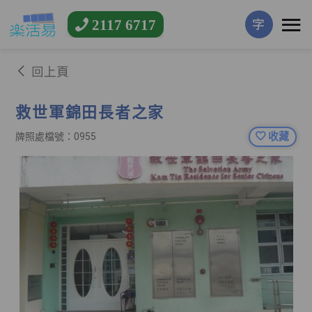
2117 6717
字
回上頁
救世軍錦田長者之家
收藏
牌照處檔號：0955