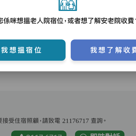
您係咪想搵老人院宿位，或者想了解安老院收費
護理評估、執藥、核派藥、量度生命表徵、協
助沐浴、餵飯、換尿片
我想搵宿位
我想了解收
受住宿照顧，請致電 21176717 查詢。