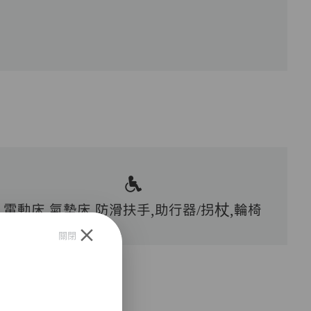
電動床,氣墊床,防滑扶手,助行器/拐杖,輪椅
關閉