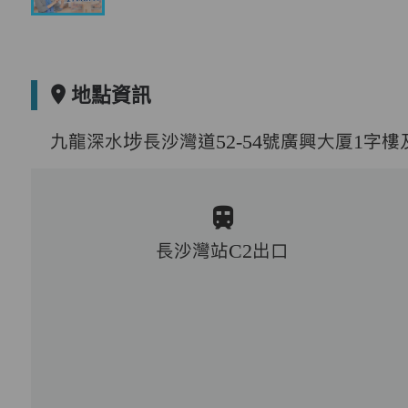
地點資訊
九龍深水埗長沙灣道52-54號廣興大厦1字樓
長沙灣站C2出口