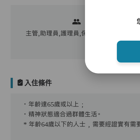
主管,助理員,護理員,保健員,到診醫生
入住條件
．年齡達65歲或以上﹔
．精神狀態適合過群體生活。
* 年齡64歲以下的人士﹐需要經證實有需要接