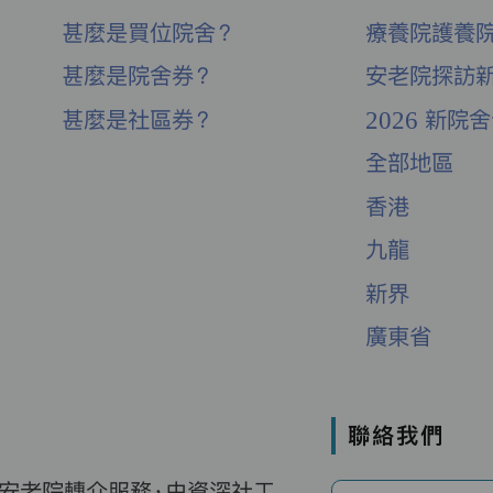
甚麼是買位院舍？
療養院護養
甚麼是院舍券？
安老院探訪
甚麼是社區券？
2026 新院
全部地區
香港
九龍
新界
廣東省
聯絡我們
費安老院轉介服務，由資深社工