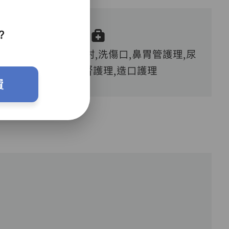
？
血糖測試,胰島素注射,洗傷口,鼻胃管護理,尿
喉護理,洗腎護理,造口護理
費