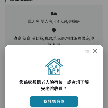
單人房,雙人房,3-4人房,夫婦房
客廳,飯廳,活動區,廚房,洗衣房,物理治療設施,冷
氣,暖氣
關閉
電動床,氣墊床,升降機,防滑扶手,助行器/拐杖,輪
椅,起重機
您係咪想搵老人院宿位，或者想了解
護理服務
安老院收費？
我想搵宿位