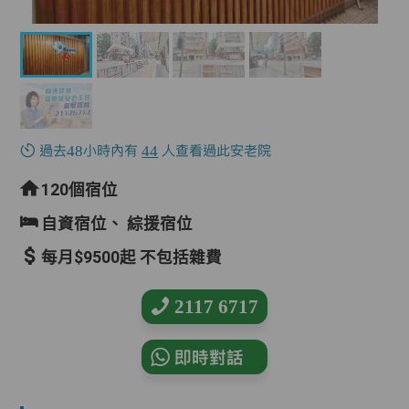
過去48小時內有
44
人查看過此安老院
120個宿位
自資宿位、
綜援宿位
每月$9500起 不包括雜費
2117 6717
即時對話