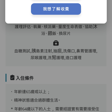
主管,助理員,護理員,保健員,護士,物理治療師,註
我想了解收費
冊社工,到診醫生,中醫,外展牙科
護理評估、執藥、核派藥、量度生命表徵、協助沐
浴、餵飯、換尿片
血糖測試,胰島素注射,抽痰,洗傷口,鼻胃管護理,
尿喉護理,洗腎護理,造口護理
入住條件
．年齡達65歲或以上﹔
．精神狀態適合過群體生活。
* 年齡64歲以下的人士﹐需要經證實有需要接受住