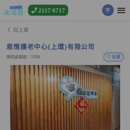
2117 6717
字
回上頁
恩情護老中心(上環)有限公司
收藏
牌照處檔號：1308