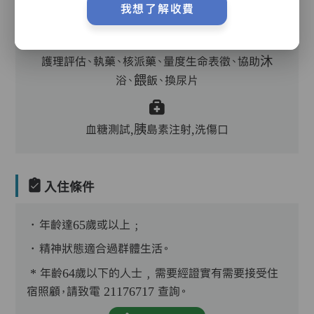
我想了解收費
診醫生
護理評估、執藥、核派藥、量度生命表徵、協助沐
浴、餵飯、換尿片
血糖測試,胰島素注射,洗傷口
入住條件
．年齡達65歲或以上﹔
．精神狀態適合過群體生活。
* 年齡64歲以下的人士﹐需要經證實有需要接受住
宿照顧，請致電 21176717 查詢。