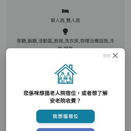
單人房,雙人房
客廳,飯廳,活動區,廚房,洗衣房,物理治療設施,冷
氣,暖氣
關閉
電動床,氣墊床,升降機,防滑扶手,助行器/拐杖,輪
椅
您係咪想搵老人院宿位，或者想了解
安老院收費？
護理服務
我想搵宿位
主管,助理員,護理員,保健員,營養師,註冊社工,到