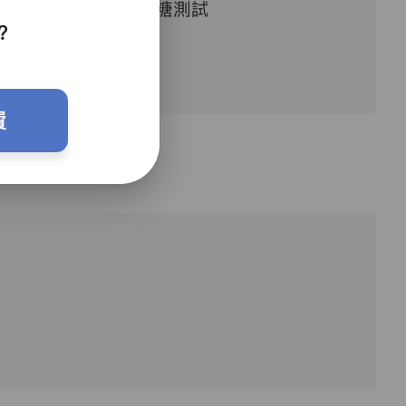
血糖測試
？
費