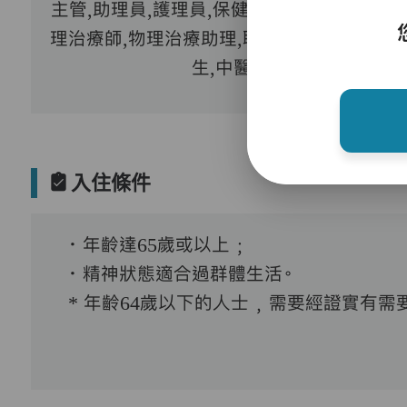
主管,助理員,護理員,保健員,營養師,護士,物
理治療師,物理治療助理,職業治療師,到診醫
生,中醫
入住條件
．年齡達65歲或以上﹔
．精神狀態適合過群體生活。
* 年齡64歲以下的人士﹐需要經證實有需要接