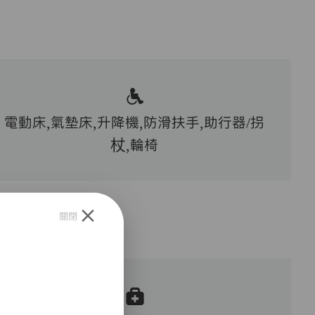
電動床,氣墊床,升降機,防滑扶手,助行器/拐
杖,輪椅
關閉