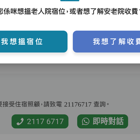
護理評估、執藥、核派藥、量度生命表徵、協
您係咪想搵老人院宿位，或者想了解安老院收費
助沐浴、餵飯、換尿片
我想搵宿位
我想了解收
受住宿照顧，請致電 21176717 查詢。
2117 6717
即時對話