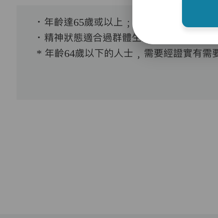
．年齡達65歲或以上﹔
．精神狀態適合過群體生活。
* 年齡64歲以下的人士﹐需要經證實有需要接