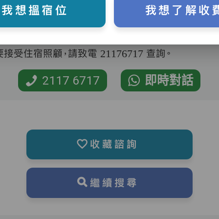
我想搵宿位
我想了解收
受住宿照顧，請致電 21176717 查詢。
2117 6717
即時對話
收藏諮詢
繼續搜尋