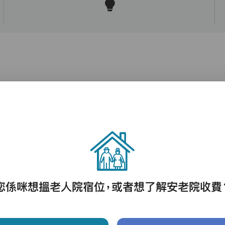
護理評估、執藥、核派藥、量度生命表徵、協
助沐浴、餵飯、換尿片
您係咪想搵老人院宿位，或者想了解安老院收費