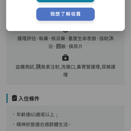
主管,助理員,護理員,保健員,護士,到診醫生,外展
我想了解收費
牙科
護理評估、執藥、核派藥、量度生命表徵、協助沐
浴、餵飯、換尿片
血糖測試,胰島素注射,洗傷口,鼻胃管護理,尿喉護
理
入住條件
．年齡達65歲或以上﹔
．精神狀態適合過群體生活。