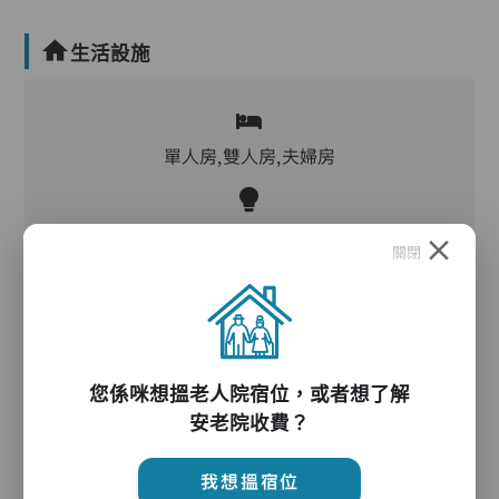
生活設施
單人房,雙人房,夫婦房
客廳,飯廳,活動區,廚房,洗衣房,冷氣,暖氣
關閉
電動床,氣墊床,電梯,防滑扶手,助行器/拐杖,輪椅,
院車
您係咪想搵老人院宿位，或者想了解
安老院收費？
護理服務
我想搵宿位