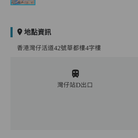
地點資訊
香港灣仔活道42號華都樓4字樓
灣仔站D出口