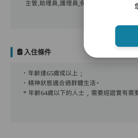
主管,助理員,護理員,保健員,到診醫生
入住條件
．年齡達65歲或以上﹔
．精神狀態適合過群體生活。
* 年齡64歲以下的人士﹐需要經證實有需要接