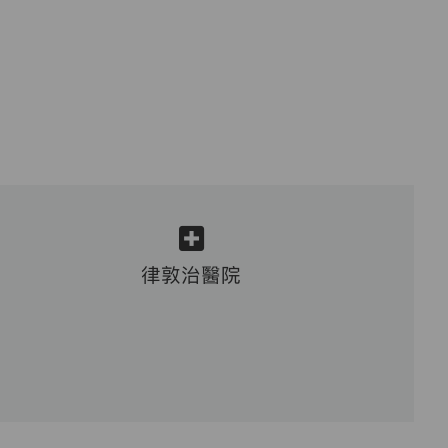
律敦治醫院