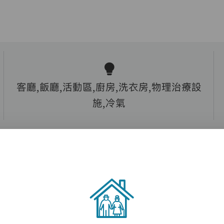
客廳,飯廳,活動區,廚房,洗衣房,物理治療設
施,冷氣