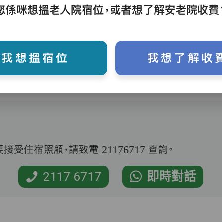
護理評估、執藥、核派藥、量度生命表徵、協
您係咪想搵老人院宿位，或者想了解安老院收費
助沐浴、餵飯、換尿片
我想搵宿位
我想了解收
受住宿照顧，請致電 21176717 查詢。
2117 6717
即時對話