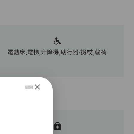
電動床,電梯,升降機,助行器/拐杖,輪椅
關閉