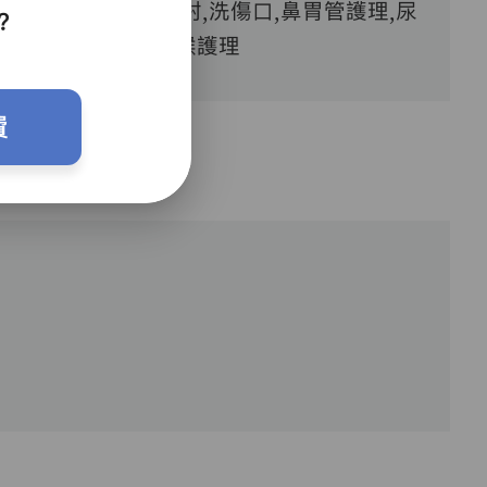
血糖測試,胰島素注射,洗傷口,鼻胃管護理,尿
？
喉護理
費