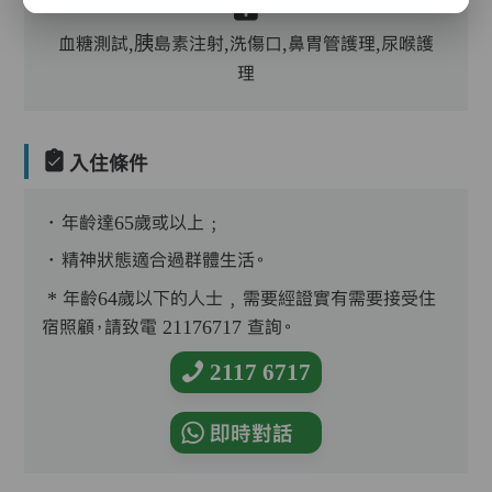
血糖測試,胰島素注射,洗傷口,鼻胃管護理,尿喉護
理
入住條件
．年齡達65歲或以上﹔
．精神狀態適合過群體生活。
* 年齡64歲以下的人士﹐需要經證實有需要接受住
宿照顧，請致電 21176717 查詢。
2117 6717
即時對話