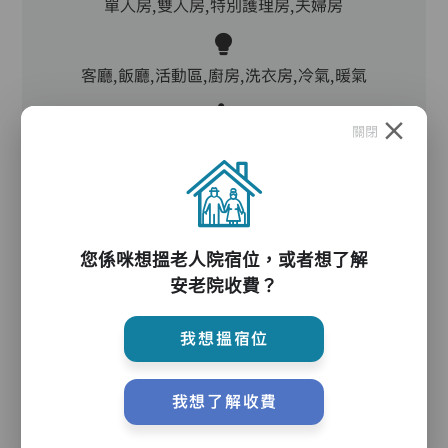
單人房,雙人房,特別護理房,夫婦房
客廳,飯廳,活動區,廚房,洗衣房,冷氣,暖氣
關閉
電動床,氣墊床,防滑扶手,助行器/拐杖,輪椅
護理服務
您係咪想搵老人院宿位，或者想了解
安老院收費？
主管,助理員,護理員,保健員,到診醫生
我想搵宿位
護理評估、執藥、核派藥、量度生命表徵、協助沐
我想了解收費
浴、餵飯、換尿片