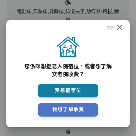
電動床,氣墊床,升降機,防滑扶手,助行器/拐杖,輪
椅
關閉
護理服務
您係咪想搵老人院宿位，或者想了解
主管,助理員,護理員,保健員,到診醫生
安老院收費？
我想搵宿位
護理評估、執藥、核派藥、量度生命表徵、協助沐
浴、餵飯、換尿片
我想了解收費
血糖測試,胰島素注射,洗傷口,鼻胃管護理,尿喉護
理