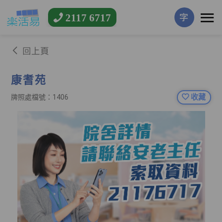
2117 6717
字
回上頁
康耆苑
收藏
牌照處檔號：1406