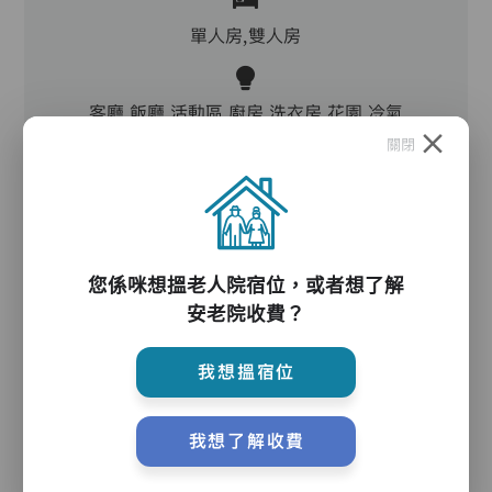
單人房,雙人房
客廳,飯廳,活動區,廚房,洗衣房,花園,冷氣
關閉
電動床,氣墊床,電梯,助行器/拐杖,輪椅
護理服務
您係咪想搵老人院宿位，或者想了解
安老院收費？
我想搵宿位
主管,助理員,護理員,保健員,到診醫生,外展牙科
我想了解收費
護理評估、執藥、核派藥、量度生命表徵、協助沐
浴、餵飯、換尿片