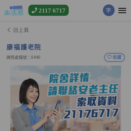
2117 6717
字
回上頁
康福護老院
收藏
牌照處檔號：0440