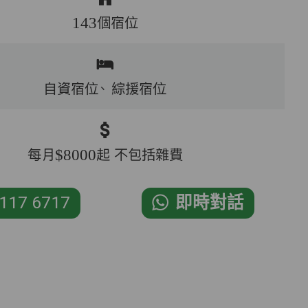
143個宿位
自資宿位、
綜援宿位
每月$8000起 不包括雜費
117 6717
即時對話