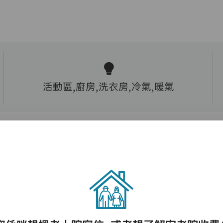
活動區,廚房,洗衣房,冷氣,暖氣
護理評估、執藥、核派藥、量度生命表徵、協