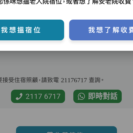
您係咪想搵老人院宿位，或者想了解安老院收費
助沐浴、餵飯、換尿片
我想搵宿位
我想了解收
受住宿照顧，請致電 21176717 查詢。
2117 6717
即時對話