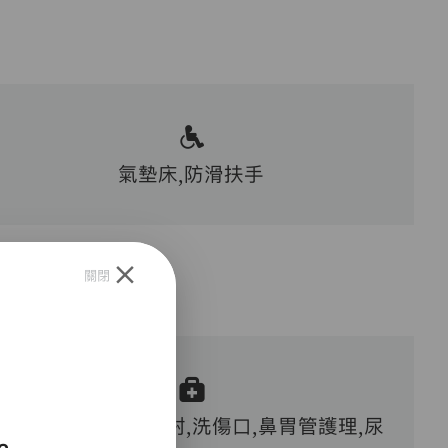
氣墊床,防滑扶手
關閉
血糖測試,胰島素注射,洗傷口,鼻胃管護理,尿