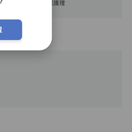
？
喉護理
費