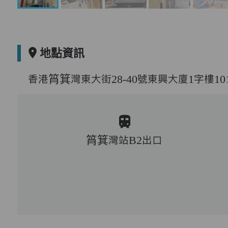
地點資訊
香港筲箕灣東大街28-40號東興大廈1字樓101, 103
筲箕灣站B2出口