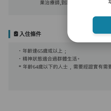
業治療師,到診醫生
入住條件
．年齡達65歲或以上﹔
．精神狀態適合過群體生活。
* 年齡64歲以下的人士﹐需要經證實有需要接