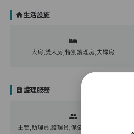
生活設施
大房,雙人房,特別護理房,夫婦房
護理服務
主管,助理員,護理員,保健員,物理治療師,職