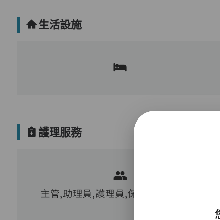
生活設施
護理服務
主管,助理員,護理員,保健員,到診醫生