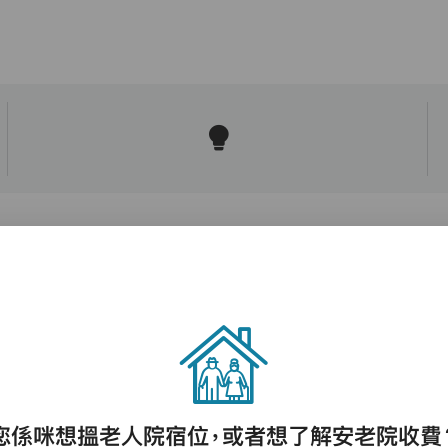
護理評估、執藥、核派藥、量度生命表徵、協
助沐浴、餵飯、換尿片
您係咪想搵老人院宿位，或者想了解安老院收費