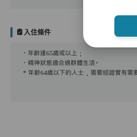
入住條件
．年齡達65歲或以上﹔
．精神狀態適合過群體生活。
* 年齡64歲以下的人士﹐需要經證實有需要接