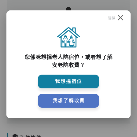
關閉
護理服務
您係咪想搵老人院宿位，或者想了解
安老院收費？
我想搵宿位
護理評估、執藥、核派藥、量度生命表徵、協助沐
浴、餵飯、換尿片
我想了解收費