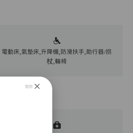
電動床,氣墊床,升降機,防滑扶手,助行器/拐
杖,輪椅
關閉