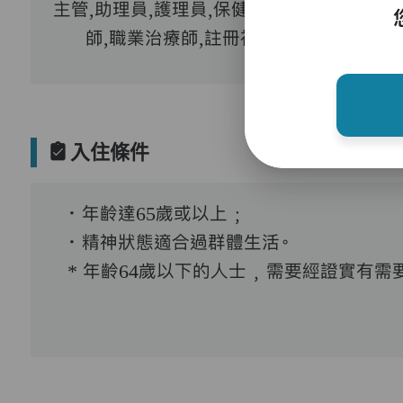
主管,助理員,護理員,保健員,護士,物理治療
師,職業治療師,註冊社工,到診醫生
入住條件
．年齡達65歲或以上﹔
．精神狀態適合過群體生活。
* 年齡64歲以下的人士﹐需要經證實有需要接