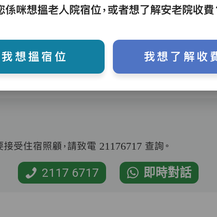
護理評估、執藥、核派藥、量度生命表徵、協
您係咪想搵老人院宿位，或者想了解安老院收費
助沐浴、餵飯、換尿片
我想搵宿位
我想了解收
受住宿照顧，請致電 21176717 查詢。
2117 6717
即時對話