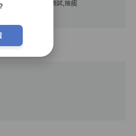
血糖測試,抽痰
？
費