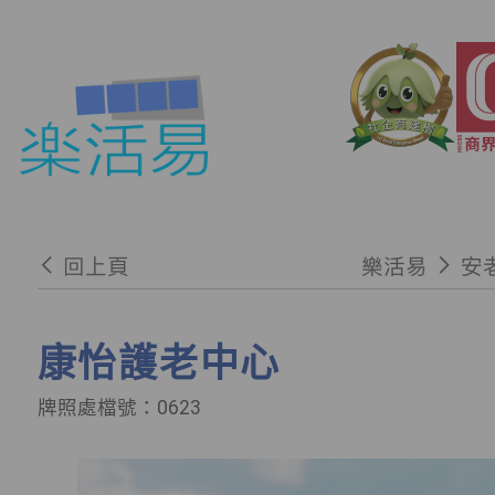
回上頁
樂活易
安
康怡護老中心
牌照處檔號：0623