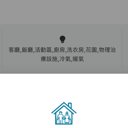
客廳,飯廳,活動區,廚房,洗衣房,花園,物理治
療設施,冷氣,暖氣