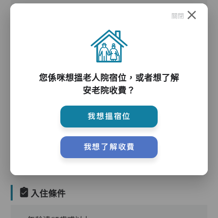
關閉
護理服務
您係咪想搵老人院宿位，或者想了解
安老院收費？
我想搵宿位
護理評估、執藥、核派藥、量度生命表徵、協助沐
浴、餵飯、換尿片
我想了解收費
入住條件