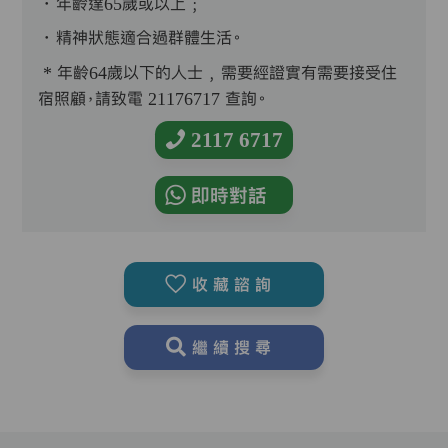
．年齡達65歲或以上﹔
．精神狀態適合過群體生活。
* 年齡64歲以下的人士﹐需要經證實有需要接受住
宿照顧，請致電 21176717 查詢。
2117 6717
即時對話
收藏諮詢
繼續搜尋