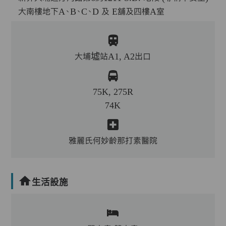
大南樓地下A、B、C、D 及 E舖及四樓A室
大埔墟站A1, A2出口
75K, 275R
74K
雅麗氏何妙齡那打素醫院
生活設施