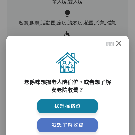
單人房,雙人房
客廳,飯廳,活動區,廚房,洗衣房,花園,冷氣,暖氣
電動床,氣墊床,防滑扶手,助行器/拐杖,輪椅
關閉
護理服務
您係咪想搵老人院宿位，或者想了解
安老院收費？
主管,助理員,護理員,保健員,護士,到診醫生,外展
牙科
我想搵宿位
我想了解收費
護理評估、執藥、核派藥、量度生命表徵、協助沐
浴、餵飯、換尿片