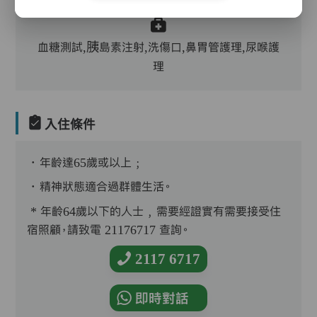
血糖測試,胰島素注射,洗傷口,鼻胃管護理,尿喉護
理
入住條件
．年齡達65歲或以上﹔
．精神狀態適合過群體生活。
* 年齡64歲以下的人士﹐需要經證實有需要接受住
宿照顧，請致電 21176717 查詢。
2117 6717
即時對話