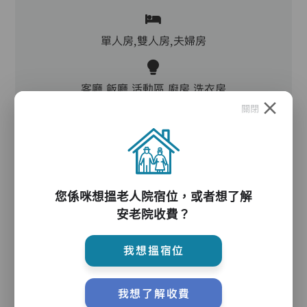
單人房,雙人房,夫婦房
客廳,飯廳,活動區,廚房,洗衣房
關閉
電動床,氣墊床,防滑扶手,助行器/拐杖,輪椅
護理服務
您係咪想搵老人院宿位，或者想了解
安老院收費？
我想搵宿位
主管,助理員,護理員,保健員,到診醫生
我想了解收費
護理評估、執藥、核派藥、量度生命表徵、協助沐