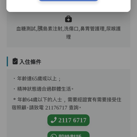
浴、餵飯、換尿片
血糖測試,胰島素注射,洗傷口,鼻胃管護理,尿喉護
理
入住條件
．年齡達65歲或以上﹔
．精神狀態適合過群體生活。
* 年齡64歲以下的人士﹐需要經證實有需要接受住
宿照顧，請致電 21176717 查詢。
2117 6717