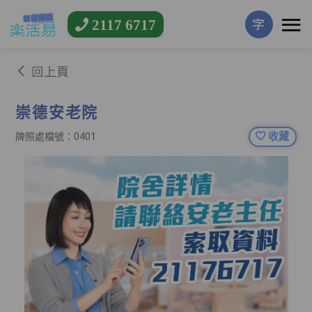
2117 6717
字
回上頁
崇德安老院
收藏
牌照處檔號：0401