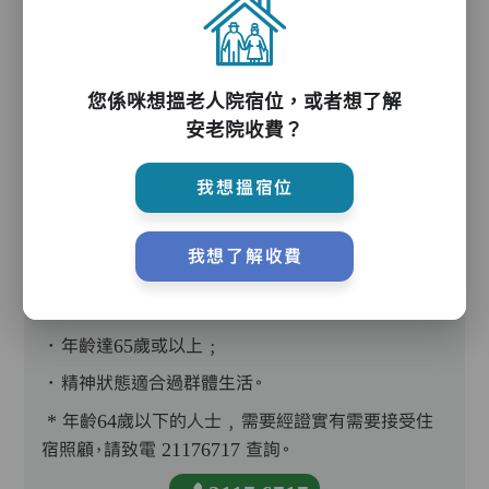
您係咪想搵老人院宿位，或者想了解
護理評估、執藥、核派藥、量度生命表徵、協助沐
安老院收費？
浴、餵飯、換尿片
我想搵宿位
我想了解收費
入住條件
．年齡達65歲或以上﹔
．精神狀態適合過群體生活。
* 年齡64歲以下的人士﹐需要經證實有需要接受住
宿照顧，請致電 21176717 查詢。