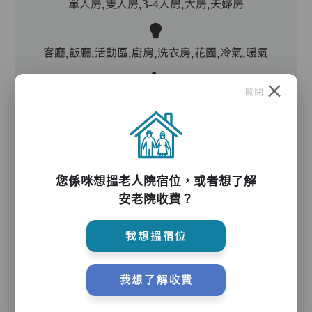
單人房,雙人房,3-4人房,大房,夫婦房
客廳,飯廳,活動區,廚房,洗衣房,花園,冷氣,暖氣
關閉
電動床,氣墊床,防滑扶手,助行器/拐杖,輪椅
護理服務
您係咪想搵老人院宿位，或者想了解
安老院收費？
主管,助理員,護理員,保健員,到診醫生
我想搵宿位
護理評估、執藥、核派藥、量度生命表徵、協助沐
我想了解收費
浴、餵飯、換尿片