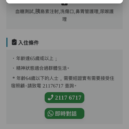
血糖測試,胰島素注射,洗傷口,鼻胃管護理,尿喉護
理
入住條件
．年齡達65歲或以上﹔
．精神狀態適合過群體生活。
* 年齡64歲以下的人士﹐需要經證實有需要接受住
宿照顧，請致電 21176717 查詢。
2117 6717
即時對話