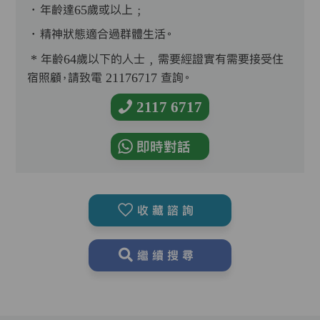
．年齡達65歲或以上﹔
．精神狀態適合過群體生活。
* 年齡64歲以下的人士﹐需要經證實有需要接受住
宿照顧，請致電 21176717 查詢。
2117 6717
即時對話
收藏諮詢
繼續搜尋