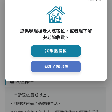
護理服務
您係咪想搵老人院宿位，或者想了解
安老院收費？
護理評估、執藥、核派藥、量度生命表徵、協助沐
浴、餵飯、換尿片
我想搵宿位
我想了解收費
入住條件
．年齡達65歲或以上﹔
．精神狀態適合過群體生活。