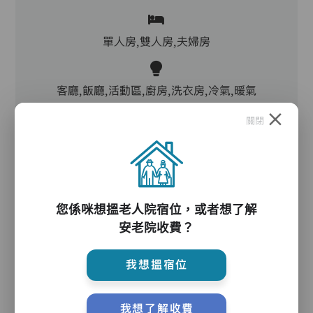
單人房,雙人房,夫婦房
客廳,飯廳,活動區,廚房,洗衣房,冷氣,暖氣
關閉
電動床,氣墊床,升降機,防滑扶手,助行器/拐杖,輪
椅
您係咪想搵老人院宿位，或者想了解
護理服務
安老院收費？
我想搵宿位
主管,助理員,護理員,保健員,到診醫生
我想了解收費