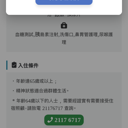
護理評估、執藥、核派藥、量度生命表徵、協助沐
浴、餵飯、換尿片
血糖測試,胰島素注射,洗傷口,鼻胃管護理,尿喉護
理
入住條件
．年齡達65歲或以上﹔
．精神狀態適合過群體生活。
* 年齡64歲以下的人士﹐需要經證實有需要接受住
宿照顧，請致電 21176717 查詢。
2117 6717