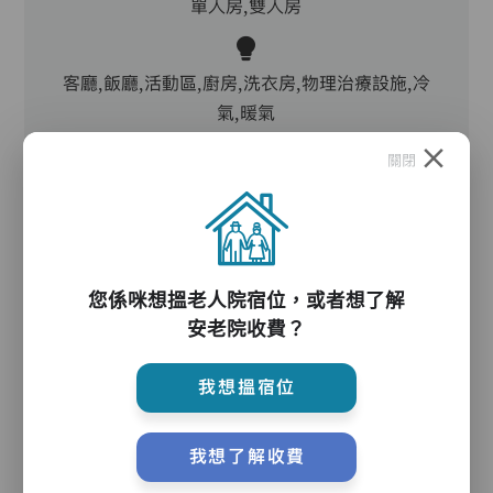
單人房,雙人房
客廳,飯廳,活動區,廚房,洗衣房,物理治療設施,冷
氣,暖氣
關閉
電動床,氣墊床,電梯,防滑扶手,助行器/拐杖,輪椅
護理服務
您係咪想搵老人院宿位，或者想了解
安老院收費？
主管,助理員,護理員,保健員,營養師,職業治療師,
我想搵宿位
註冊社工,到診醫生,外展牙科
我想了解收費
護理評估、執藥、核派藥、量度生命表徵、協助沐