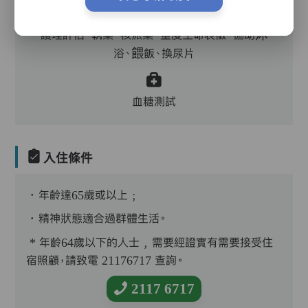
護理評估、執藥、核派藥、量度生命表徵、協助沐
浴、餵飯、換尿片
血糖測試
入住條件
．年齡達65歲或以上﹔
．精神狀態適合過群體生活。
* 年齡64歲以下的人士﹐需要經證實有需要接受住
宿照顧，請致電 21176717 查詢。
2117 6717