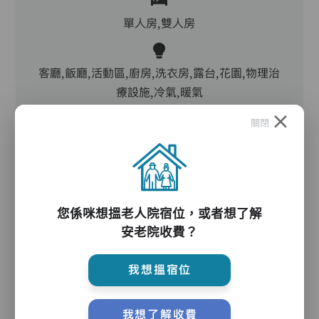
單人房,雙人房
客廳,飯廳,活動區,廚房,洗衣房,露台,花園,物理治
療設施,冷氣,暖氣
關閉
電動床,氣墊床,升降機,防滑扶手,助行器/拐杖,輪
椅,院車
您係咪想搵老人院宿位，或者想了解
護理服務
安老院收費？
我想搵宿位
主管,助理員,護理員,保健員,護士,物理治療師,物
理治療助理,到診醫生
我想了解收費