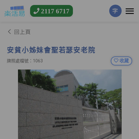
2117 6717
字
回上頁
安貧小姊妹會聖若瑟安老院
收藏
牌照處檔號：1063