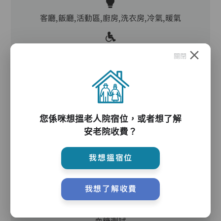
客廳,飯廳,活動區,廚房,洗衣房,冷氣,暖氣
電動床,氣墊床,防滑扶手,助行器/拐杖,輪椅
關閉
護理服務
您係咪想搵老人院宿位，或者想了解
安老院收費？
主管,助理員,到診醫生,外展牙科
我想搵宿位
護理評估、執藥、核派藥、量度生命表徵、協助沐
浴、餵飯、換尿片
我想了解收費