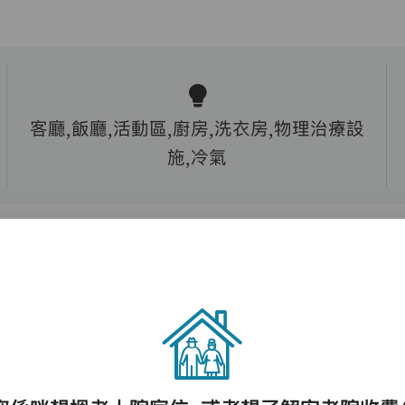
客廳,飯廳,活動區,廚房,洗衣房,物理治療設
施,冷氣
護理評估、執藥、核派藥、量度生命表徵、協