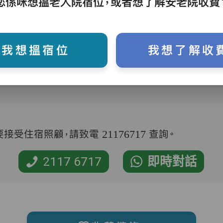
您係咪想搵老人院宿位，或者想了解安老院收費
助沐浴、餵飯、換尿片
我想搵宿位
我想了解收
受住宿照顧，請致電 21176717 查詢。
2117 6717
即時對話