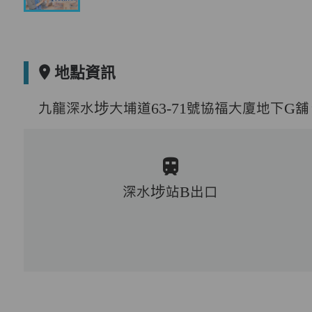
地點資訊
九龍深水埗大埔道63-71號協福大廈地下G舖
深水埗站B出口