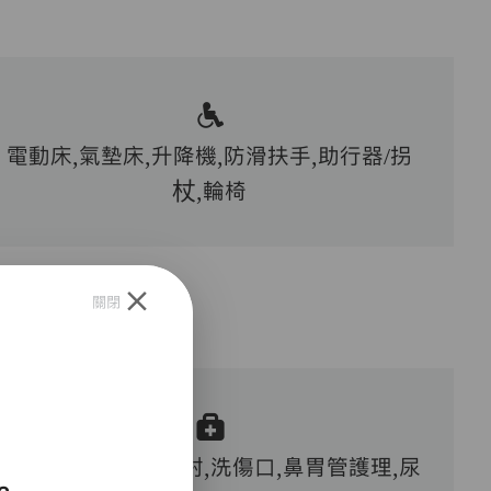
電動床,氣墊床,升降機,防滑扶手,助行器/拐
杖,輪椅
關閉
血糖測試,胰島素注射,洗傷口,鼻胃管護理,尿