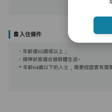
入住條件
．年齡達65歲或以上﹔
．精神狀態適合過群體生活。
* 年齡64歲以下的人士﹐需要經證實有需要接