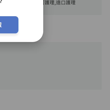
？
喉護理,洗腎護理,造口護理
費