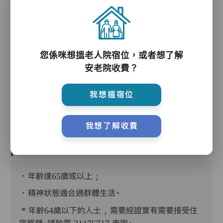
護理服務
您係咪想搵老人院宿位，或者想了解
安老院收費？
護理評估、執藥、核派藥、量度生命表徵、協助沐
浴、餵飯、換尿片
我想搵宿位
我想了解收費
入住條件
．年齡達65歲或以上﹔
．精神狀態適合過群體生活。
* 年齡64歲以下的人士﹐需要經證實有需要接受住