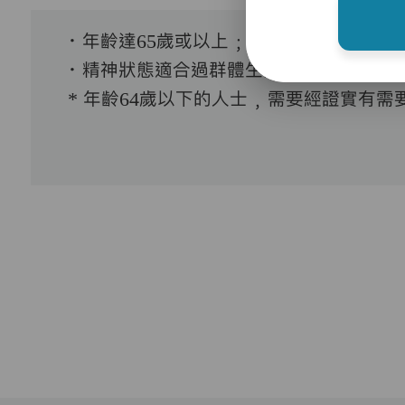
．年齡達65歲或以上﹔
．精神狀態適合過群體生活。
* 年齡64歲以下的人士﹐需要經證實有需要接