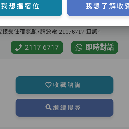
我想搵宿位
我想了解收
受住宿照顧，請致電 21176717 查詢。
2117 6717
即時對話
收藏諮詢
繼續搜尋