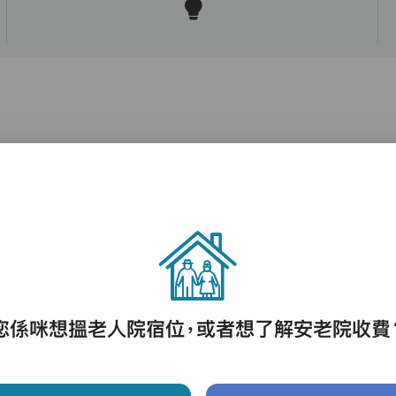
護理評估、執藥、核派藥、量度生命表徵、協
助沐浴、餵飯、換尿片
您係咪想搵老人院宿位，或者想了解安老院收費