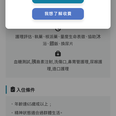
主管,助理員,護理員,保健員,護士,物理治療師,註
我想了解收費
冊社工,到診醫生
護理評估、執藥、核派藥、量度生命表徵、協助沐
浴、餵飯、換尿片
血糖測試,胰島素注射,洗傷口,鼻胃管護理,尿喉護
理,造口護理
入住條件
．年齡達65歲或以上﹔
．精神狀態適合過群體生活。