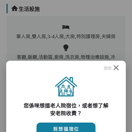
生活設施
單人房,雙人房,3-4人房,大房,特別護理房,夫婦房
客廳,飯廳,活動區,廚房,洗衣房,物理治療設施,冷
氣,暖氣
關閉
電動床,氣墊床,升降機,防滑扶手,助行器/拐杖,輪
椅
您係咪想搵老人院宿位，或者想了解
安老院收費？
護理服務
我想搵宿位