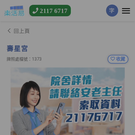
2117 6717
字
回上頁
壽星宮
收藏
牌照處檔號：1373