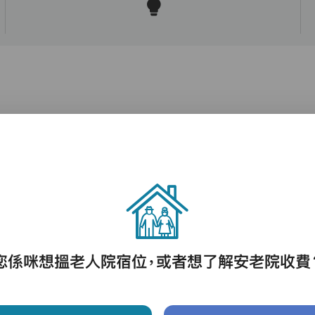
護理評估、執藥、核派藥、量度生命表徵、協
助沐浴、餵飯、換尿片
您係咪想搵老人院宿位，或者想了解安老院收費