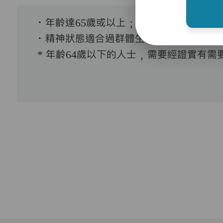
．年齡達65歲或以上﹔
．精神狀態適合過群體生活。
* 年齡64歲以下的人士﹐需要經證實有需要接