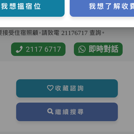
我想搵宿位
我想了解收
受住宿照顧，請致電 21176717 查詢。
2117 6717
即時對話
收藏諮詢
繼續搜尋