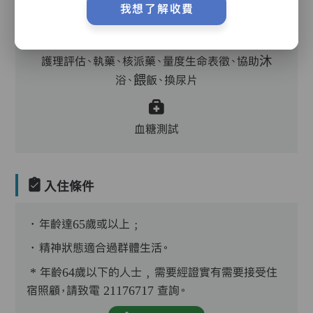
我想了解收費
醫生,外展牙科
護理評估、執藥、核派藥、量度生命表徵、協助沐
浴、餵飯、換尿片
血糖測試
入住條件
．年齡達65歲或以上﹔
．精神狀態適合過群體生活。
* 年齡64歲以下的人士﹐需要經證實有需要接受住
宿照顧，請致電 21176717 查詢。