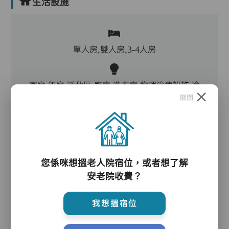
生活設施
單人房,雙人房,3-4人房
客廳,飯廳,活動區,廚房,洗衣房,物理治療設施,冷
關閉
氣,暖氣
電動床,氣墊床,電梯,防滑扶手,助行器/拐杖,輪椅
您係咪想搵老人院宿位，或者想了解
安老院收費？
護理服務
我想搵宿位
主管,助理員,護理員,保健員,護士,註冊社工,到診