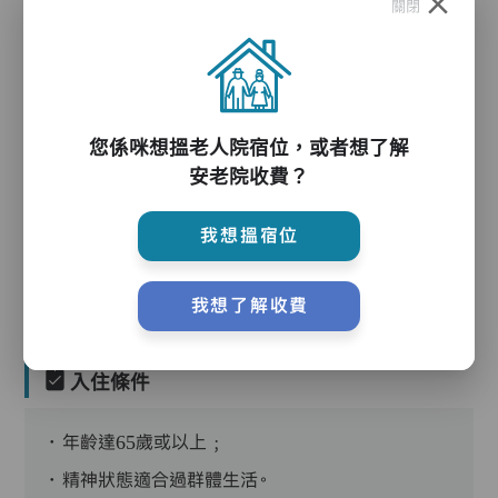
關閉
護理服務
您係咪想搵老人院宿位，或者想了解
安老院收費？
護理評估、執藥、核派藥、量度生命表徵、協助沐
我想搵宿位
浴、餵飯、換尿片
我想了解收費
入住條件
．年齡達65歲或以上﹔
．精神狀態適合過群體生活。