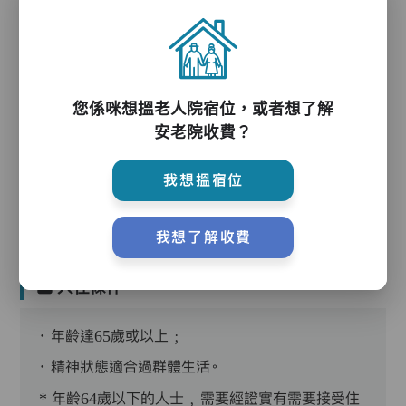
護理服務
您係咪想搵老人院宿位，或者想了解
安老院收費？
護理評估、執藥、核派藥、量度生命表徵、協助沐
浴、餵飯、換尿片
我想搵宿位
我想了解收費
入住條件
．年齡達65歲或以上﹔
．精神狀態適合過群體生活。
* 年齡64歲以下的人士﹐需要經證實有需要接受住