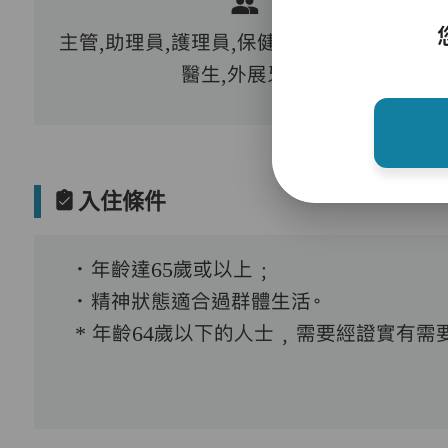
主管,助理員,護理員,保健員,註冊社工,到診
醫生,外展牙科
入住條件
．年齡達65歲或以上﹔
．精神狀態適合過群體生活。
* 年齡64歲以下的人士﹐需要經證實有需要接