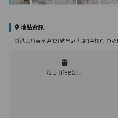
地點資訊
香港北角英皇道321號皇冠大廈3字樓C、D及
炮台山站B出口