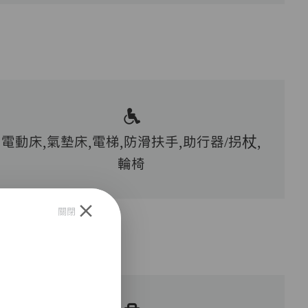
電動床,氣墊床,電梯,防滑扶手,助行器/拐杖,
輪椅
關閉