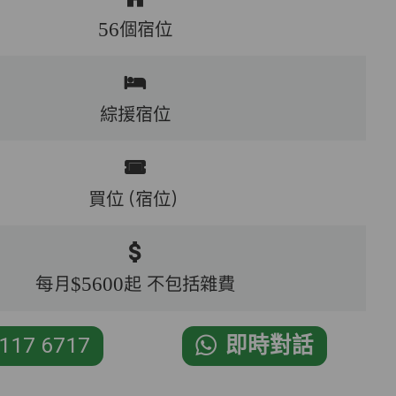
56個宿位
綜援宿位
買位（宿位）
每月$5600起 不包括雜費
117 6717
即時對話