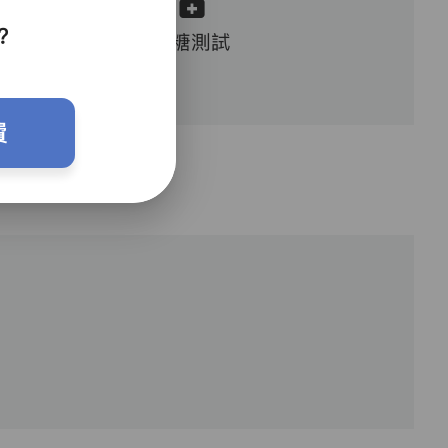
？
血糖測試
費