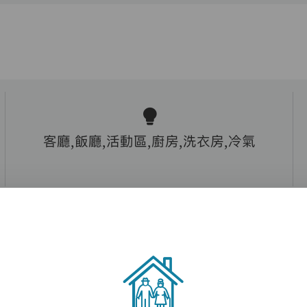
客廳,飯廳,活動區,廚房,洗衣房,冷氣