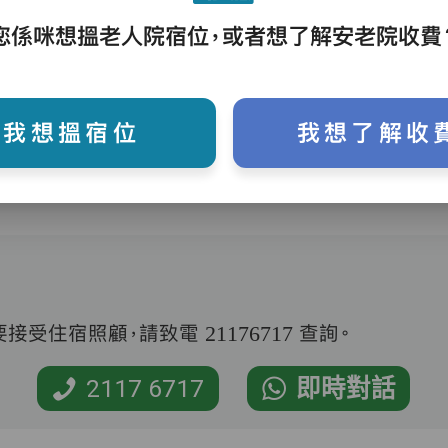
您係咪想搵老人院宿位，或者想了解安老院收費
護理評估、執藥、核派藥、量度生命表徵、協
助沐浴、餵飯、換尿片
我想搵宿位
我想了解收
受住宿照顧，請致電 21176717 查詢。
2117 6717
即時對話