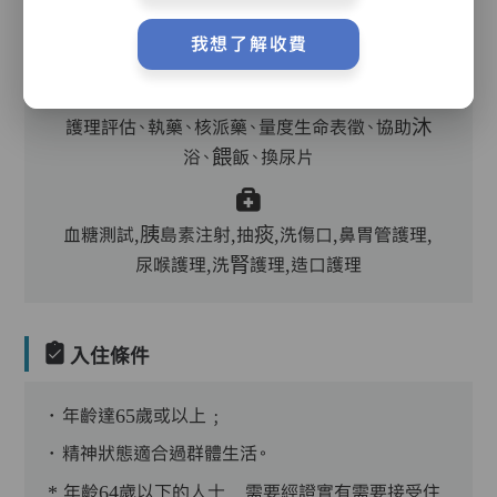
我想了解收費
主管,助理員,護理員,保健員,護士,到診醫生
護理評估、執藥、核派藥、量度生命表徵、協助沐
浴、餵飯、換尿片
血糖測試,胰島素注射,抽痰,洗傷口,鼻胃管護理,
尿喉護理,洗腎護理,造口護理
入住條件
．年齡達65歲或以上﹔
．精神狀態適合過群體生活。
* 年齡64歲以下的人士﹐需要經證實有需要接受住