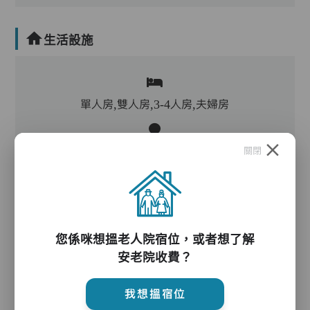
生活設施
單人房,雙人房,3-4人房,夫婦房
關閉
客廳,飯廳,活動區,廚房,洗衣房,冷氣,暖氣
電動床,氣墊床,升降機,防滑扶手,助行器/拐杖,輪
椅
您係咪想搵老人院宿位，或者想了解
安老院收費？
護理服務
我想搵宿位