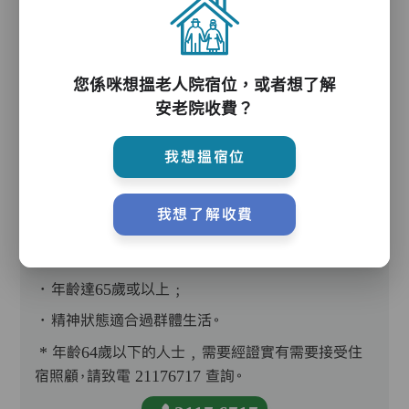
您係咪想搵老人院宿位，或者想了解
護理評估、執藥、核派藥、量度生命表徵、協助沐
安老院收費？
浴、餵飯、換尿片
我想搵宿位
我想了解收費
入住條件
．年齡達65歲或以上﹔
．精神狀態適合過群體生活。
* 年齡64歲以下的人士﹐需要經證實有需要接受住
宿照顧，請致電 21176717 查詢。