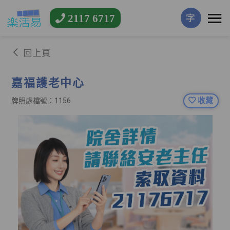
2117 6717
字
回上頁
嘉福護老中心
收藏
牌照處檔號：1156